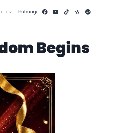
Foto
Hubungi
edom Begins