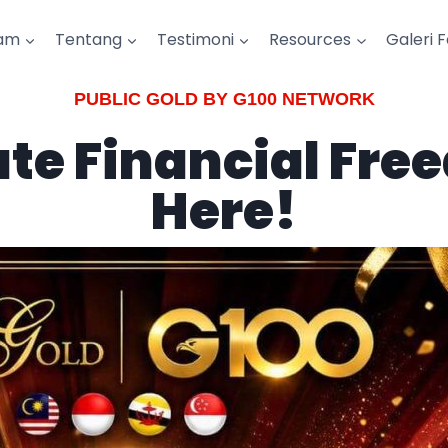
am
Tentang
Testimoni
Resources
Galeri 
PUBLIC GOLD BY G100 NETWORK
ate Financial Fre
Here!