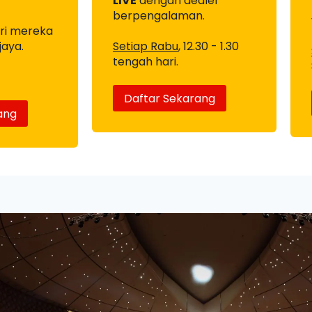
LIVE
dengan dealer
berpengalaman.
ari mereka
jaya.
Setiap Rabu
, 12.30 - 1.30
tengah hari.
Daftar Sekarang
ang