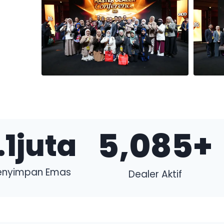
5,085
+
.1
juta
enyimpan Emas
Dealer Aktif