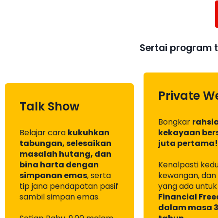
Sertai program t
Private W
Talk Show
Bongkar
rahsi
Belajar cara
kukuhkan
kekayaan bers
tabungan, selesaikan
juta pertama!
masalah hutang, dan
bina harta dengan
Kenalpasti ked
simpanan emas
, serta
kewangan, dan 
tip jana pendapatan pasif
yang ada untu
sambil simpan emas.
Financial Fre
dalam masa 3 