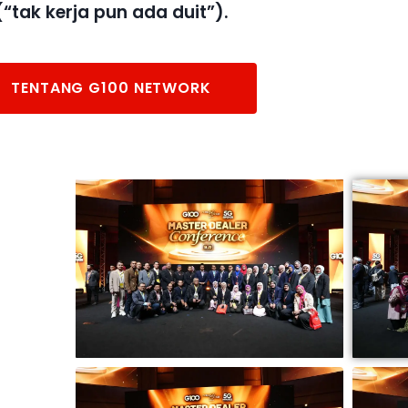
(“tak kerja pun ada duit”).
TENTANG G100 NETWORK