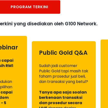
PROGRAM TERKINI
erkini yang disediakan oleh G100 Network.
ebinar
Public Gold Q&A
a capai
ih RM1
Sudah jadi customer
Public Gold tapi masih tak
faham prosedur jual beli,
udukan
dan transaksi yang betul?
pilihan
k
capai
Tanya apa saja soalan
edom
berkenaan transaksi
- 5
dan prosedur secara