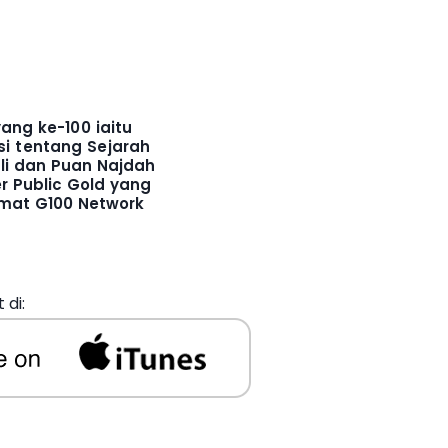
ng ke-100 iaitu
i tentang Sejarah
fli dan Puan Najdah
r Public Gold yang
amat G100 Network
di: