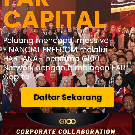
CAPITAL
Peluang mencapai massive
FINANCIAL FREEDOM melalui
HARTANAH bersama G100
Network dengan bimbingan FAR
Capital
Daftar Sekarang