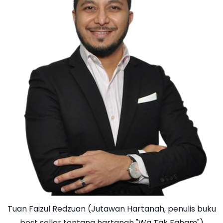
Tuan Faizul Redzuan (Jutawan Hartanah, penulis buku
best seller tentang hartanah "Wa Tak Faham")