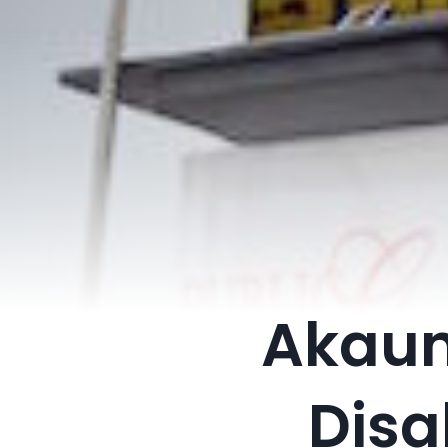
Akaun
Disa