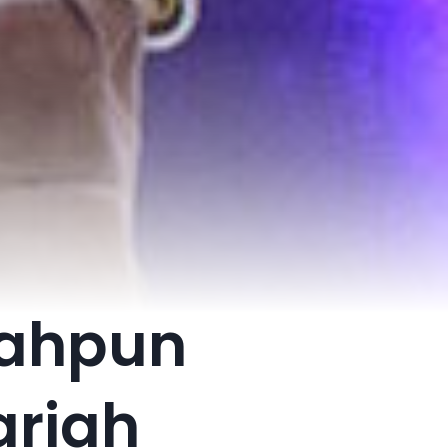
lahpun
ariah