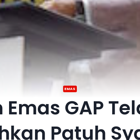
EMAS
 Emas GAP Te
hkan Patuh Sy