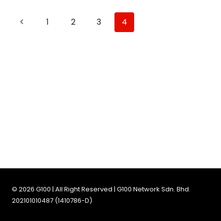
1
2
3
4
© 2026 G100 | All Right Reserved | G100 Network Sdn. Bhd.
202101010487 (1410786-D)