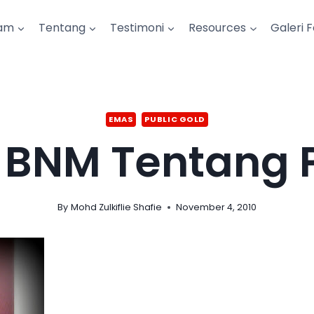
am
Tentang
Testimoni
Resources
Galeri 
EMAS
PUBLIC GOLD
 BNM Tentang P
By
Mohd Zulkiflie Shafie
November 4, 2010