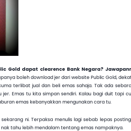
lic Gold dapat clearence Bank Negara? Jawapann
anya boleh download jer dari website Public Gold, deka
cuma terlibat jual dan beli emas sahaja. Tak ada seba
u jer. Emas tu kita simpan sendiri. Kalau bagi duit tapi 
aburan emas kebanyakkan mengunakan cara tu.
sekarang ni. Terpaksa menulis lagi sebab lepas posting
t nak tahu lebih mendalam tentang emas nampaknya.