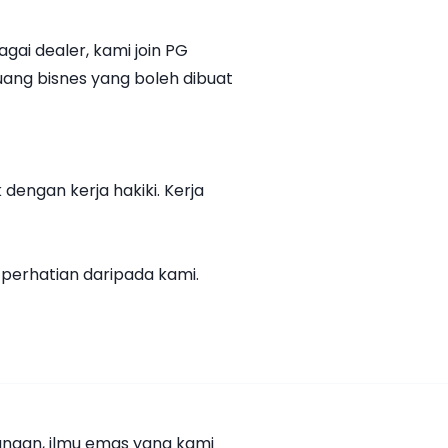
ai dealer, kami join PG
luang bisnes yang boleh dibuat
engan kerja hakiki. Kerja
perhatian daripada kami.
wangan, ilmu emas yang kami