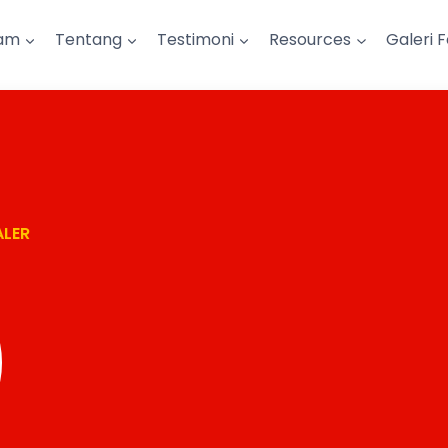
am
Tentang
Testimoni
Resources
Galeri 
ALER