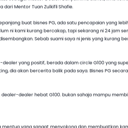
dari Mentor Tuan Zulkifli Shafie.
njang buat bisnes PG, ada satu pencapaian yang lebih 
lum ni kami kurang bercakap, tapi sekarang ni 24 jam se
disembangkan. Sebab suami saya ni jenis yang kurang b
dealer yang positif, berada dalam circle G100 yang supe
ting, dia akan bercerita balik pada saya. Bisnes PG seca
dan dealer-dealer hebat G100. bukan sahaja mampu mem
rga mentua yang sangat menyokong dan membuatkan kam