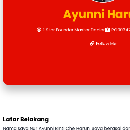
Ayunni Har
1 Star Founder Master Dealer
PG0034
Follow Me
Latar Belakang
Nama saya Nur Ayunni Binti Che Harun. Saya berasal d