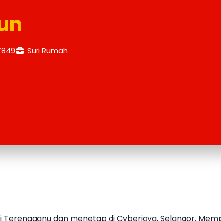
un
7849
Suri Rumah
ari Terengganu dan menetap di Cyberjaya, Selangor. Memp