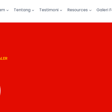
am
Tentang
Testimoni
Resources
Galeri 
ALER