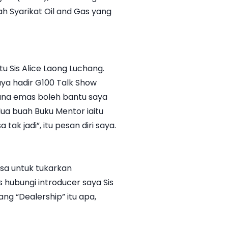
h Syarikat Oil and Gas yang
u Sis Alice Laong Luchang.
ya hadir G100 Talk Show
mana emas boleh bantu saya
ua buah Buku Mentor iaitu
k jadi”, itu pesan diri saya.
ksa untuk tukarkan
 hubungi introducer saya Sis
ng “Dealership” itu apa,