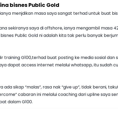
a bisnes Public Gold
 ianya menjdikan masa saya sangat terhad untuk buat bis
na sekiranya saya di offshore, ianya mengambil masa 42 
bisnes Public Gold ni adalah kita tak perlu banyak berju
r training G100,terhad buat posting ke media sosial dan
aya dapat access internet melalui whatsapp, itu sudah
ya ada sikap “malas”, rasa nak “give up”, tidak berani, tak
rcome” cabaran ini melalui coaching dari upline saya sen
ebat dalam G100.