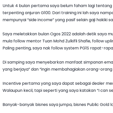
Untuk 4 bulan pertama saya belum faham lagi tentang 
terpenting anjuran G100. Dari training ini lah saya nam
mempunyai “side income” yang pasif selain gaji hakik
Saya meletakkan bulan Ogos 2022 adalah detik saya mul
mula follow mentor Tuan Mohd Zulkifli Shafie, follow up
Paling penting, saya nak follow system PG1S rapat-rap
Di samping saya menyebarkan manfaat simpanan emas 
yang berjaya” dan “ingin membahagiakan orang-orang 
Incentive pertama yang saya dapat sebagai dealer memb
Walaupun kecil, tapi seperti yang saya katakan “I can see
Banyak-banyak bisnes saya jumpa, bisnes Public Gold la