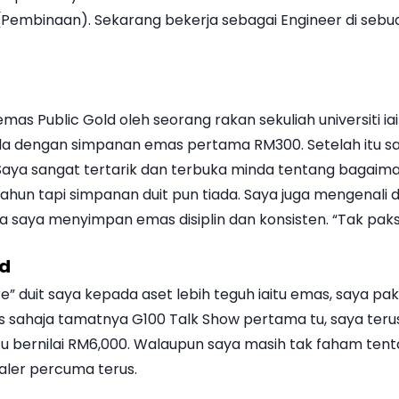
embinaan). Sekarang bekerja sebagai Engineer di sebua
s Public Gold oleh seorang rakan sekuliah universiti iait
la dengan simpanan emas pertama RM300. Setelah itu sa
. Saya sangat tertarik dan terbuka minda tentang bagai
ahun tapi simpanan duit pun tiada. Saya juga mengenali d
saya menyimpan emas disiplin dan konsisten. “Tak paksa ta
ld
 duit saya kepada aset lebih teguh iaitu emas, saya pa
 sahaja tamatnya G100 Talk Show pertama tu, saya terus
tu bernilai RM6,000. Walaupun saya masih tak faham tenta
ealer percuma terus.