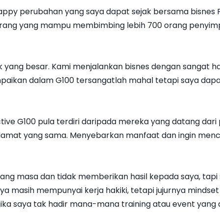
appy perubahan yang saya dapat sejak bersama bisnes Pu
eorang yang mampu membimbing lebih 700 orang penyimp
pak yang besar. Kami menjalankan bisnes dengan sangat 
paikan dalam G100 tersangatlah mahal tetapi saya dapa
tive G100 pula terdiri daripada mereka yang datang dari
lamat yang sama. Menyebarkan manfaat dan ingin menca
uang masa dan tidak memberikan hasil kepada saya, tapi
 masih mempunyai kerja hakiki, tetapi jujurnya mindset
jika saya tak hadir mana-mana training atau event yang d