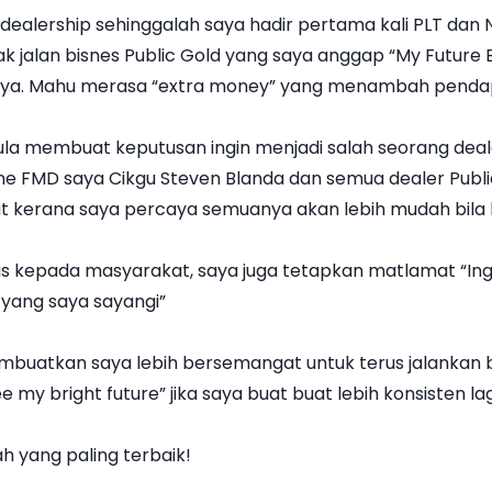
dealership sehinggalah saya hadir pertama kali PLT dan
pak jalan bisnes Public Gold yang saya anggap “My Future 
i saya. Mahu merasa “extra money” yang menambah pendap
a membuat keputusan ingin menjadi salah seorang dealer
line FMD saya Cikgu Steven Blanda dan semua dealer Publi
at kerana saya percaya semuanya akan lebih mudah bila k
kepada masyarakat, saya juga tetapkan matlamat “Ingi
yang saya sayangi”
uatkan saya lebih bersemangat untuk terus jalankan bis
 my bright future” jika saya buat buat lebih konsisten lag
h yang paling terbaik!