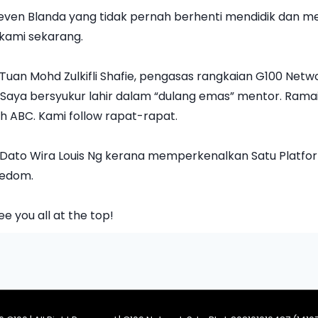
 Steven Blanda yang tidak pernah berhenti mendidik dan
kami sekarang.
an Mohd Zulkifli Shafie, pengasas rangkaian G100 Networ
. Saya bersyukur lahir dalam “dulang emas” mentor. Ramai
h ABC. Kami follow rapat-rapat.
tu Dato Wira Louis Ng kerana memperkenalkan Satu Platfo
eedom.
e you all at the top!