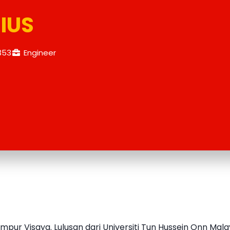
IUS
353
Engineer
mpur Visaya. Lulusan dari Universiti Tun Hussein Onn Mal