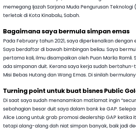
memegang Ijazah Sarjana Muda Pengurusan Teknologi (P
terletak di Kota Kinabalu, Sabah.
Bagaimana saya bermula simpan emas
Pada February tahun 2021, saya diperkenalkan dengan ema
Saya berdaftar di bawah bimbingan beliau. Saya bermu
pertama kali, ilmu disampaikan oleh Puan Marlia Ramli
ada simpanan duit. Kerana saya kerja sudah bertahun-t
Misi Bebas Hutang dan Wang Emas. Di sinilah bermulanya 
Turning point untuk buat bisnes Public Go
Di saat saya sudah menanamkan matlamat ingin “secure”
sebahagian besar duit saya dalam bank ke GAP. Selepas
Alice Laong untuk grab promosi dealership GAP ketika i
tetapi alang-alang dah niat simpan banyak, baik jadi d