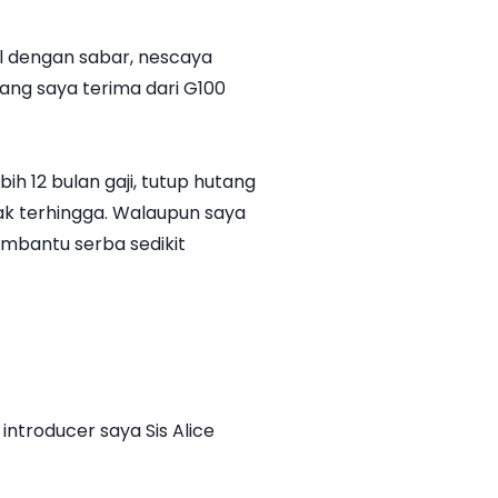
ul dengan sabar, nescaya
yang saya terima dari G100
h 12 bulan gaji, tutup hutang
dak terhingga. Walaupun saya
membantu serba sedikit
ntroducer saya Sis Alice