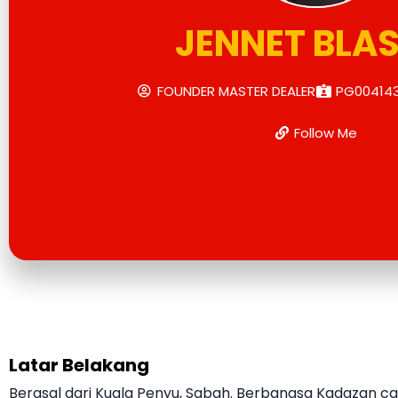
JENNET BLAS
FOUNDER MASTER DEALER
PG00414
Follow Me
Latar Belakang
Berasal dari Kuala Penyu, Sabah. Berbangsa Kadazan ca