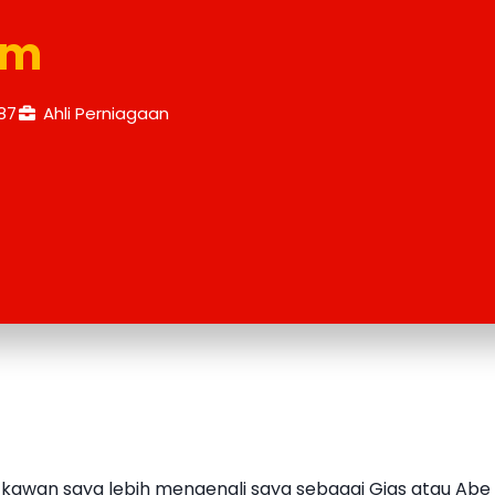
im
87
Ahli Perniagaan
kawan saya lebih mengenali saya sebagai Gigs atau Abe G