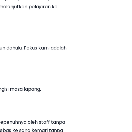
melanjutkan pelajaran ke
un dahulu. Fokus kami adalah
gisi masa lapang.
 sepenuhnya oleh staff tanpa
bebas ke sana kemari tanpa