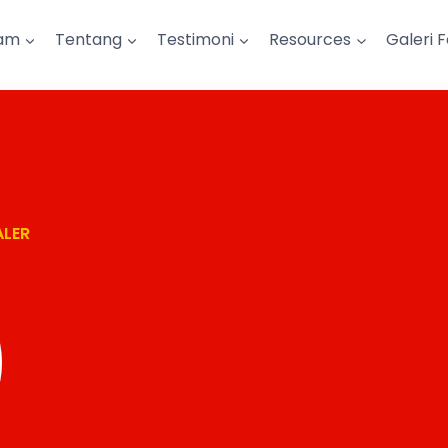
am
Tentang
Testimoni
Resources
Galeri 
ALER