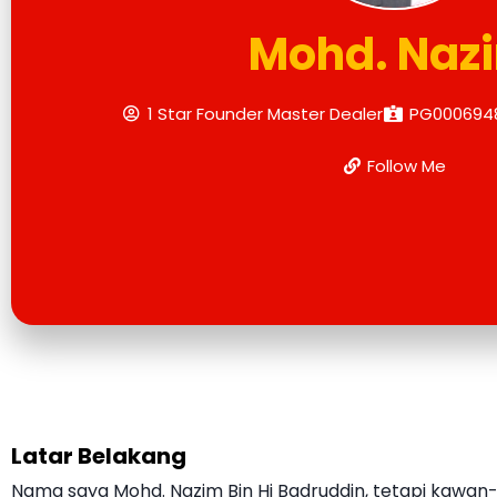
Mohd. Naz
1 Star Founder Master Dealer
PG000694
Follow Me
Latar Belakang
Nama saya Mohd. Nazim Bin Hj Badruddin, tetapi kawan-