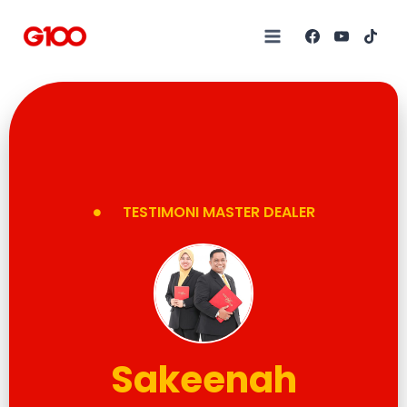
TESTIMONI MASTER DEALER
Sakeenah