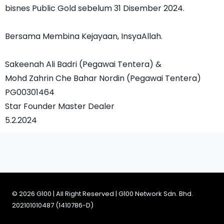
bisnes Public Gold sebelum 31 Disember 2024.
Bersama Membina Kejayaan, InsyaAllah.
Sakeenah Ali Badri (Pegawai Tentera) &
Mohd Zahrin Che Bahar Nordin (Pegawai Tentera)
PG00301464
Star Founder Master Dealer
5.2.2024
© 2026 G100 | All Right Reserved | G100 Network Sdn. Bhd.
202101010487 (1410786-D)