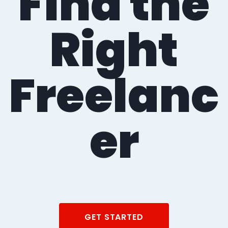
Find the
Right
Freelanc
er
GET STARTED