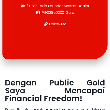
2 Star Jade Founder Master Dealer
PG028502
Guru
Follow Me
Dengan Public Gold
Saya Mencapai
Financial Freedom!
Saya Pn Nor Azah Ahmad seorang guru lulusan