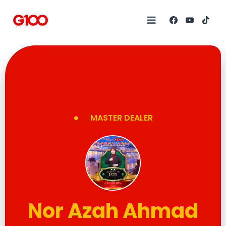
MASTER DEALER
Nor Azah Ahmad