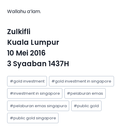
Wallahu a’lam.
Zulkifli
Kuala Lumpur
10 Mei 2016
3 Syaaban 1437H
#
gold investment
#
gold investment in singapore
#
investment in singapore
#
pelaburan emas
#
pelaburan emas singapura
#
public gold
#
public gold singapore