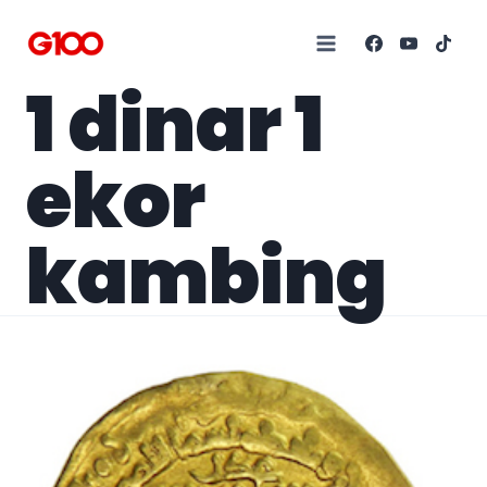
1 dinar 1
ekor
kambing