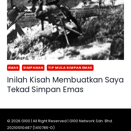
EMAS
SIMPANAN
TIP MULA SIMPAN EMAS
Inilah Kisah Membuatkan Saya
Tekad Simpan Emas
© 2026 G100 | All Right Reserved | G100 Network Sdn. Bhd.
202101010487 (1410786-D)