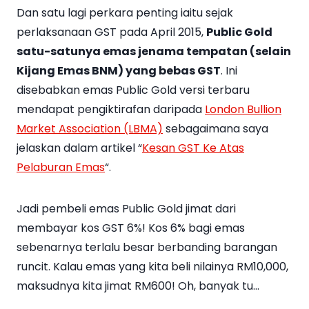
Dan satu lagi perkara penting iaitu sejak
perlaksanaan GST pada April 2015,
Public Gold
satu-satunya emas jenama tempatan (selain
Kijang Emas BNM) yang bebas GST
. Ini
disebabkan emas Public Gold versi terbaru
mendapat pengiktirafan daripada
London Bullion
Market Association (LBMA)
sebagaimana saya
jelaskan dalam artikel “
Kesan GST Ke Atas
Pelaburan Emas
“.
Jadi pembeli emas Public Gold jimat dari
membayar kos GST 6%! Kos 6% bagi emas
sebenarnya terlalu besar berbanding barangan
runcit. Kalau emas yang kita beli nilainya RM10,000,
maksudnya kita jimat RM600! Oh, banyak tu…