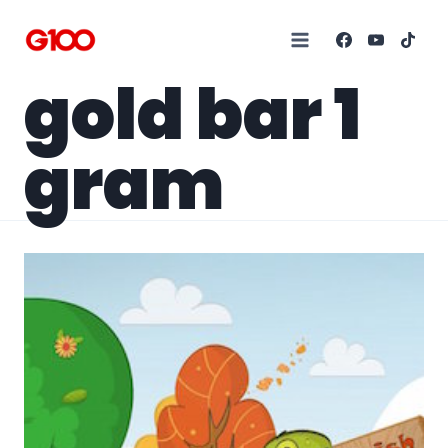
gold bar 1
gram