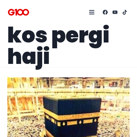
kos pergi
haji