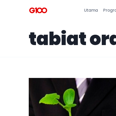
Utama
Progr
tabiat o