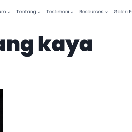
am
Tentang
Testimoni
Resources
Galeri 
rang kaya