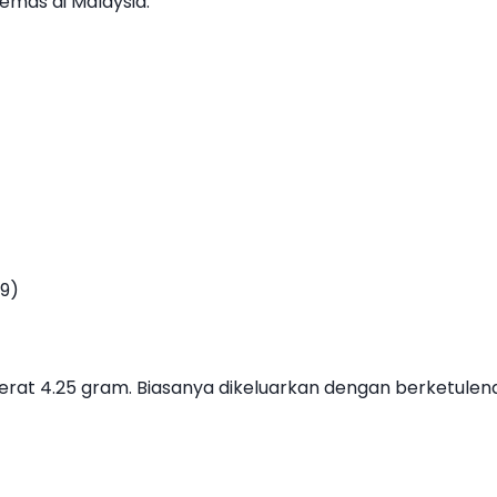
emas di Malaysia:
99)
erat 4.25 gram. Biasanya dikeluarkan dengan berketulenan