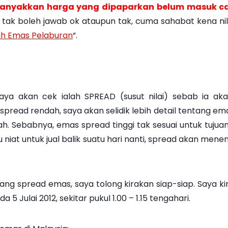
ebanyakkan harga yang dipaparkan belum masuk ca
 tak boleh jawab ok ataupun tak, cuma sahabat kena nila
lih Emas Pelaburan
“.
 saya akan cek ialah SPREAD (susut nilai) sebab ia 
ead rendah, saya akan selidik lebih detail tentang emas
lah. Sebabnya, emas spread tinggi tak sesuai untuk tujua
au niat untuk jual balik suatu hari nanti, spread akan men
ng spread emas, saya tolong kirakan siap-siap. Saya k
 Julai 2012, sekitar pukul 1.00 – 1.15 tengahari.