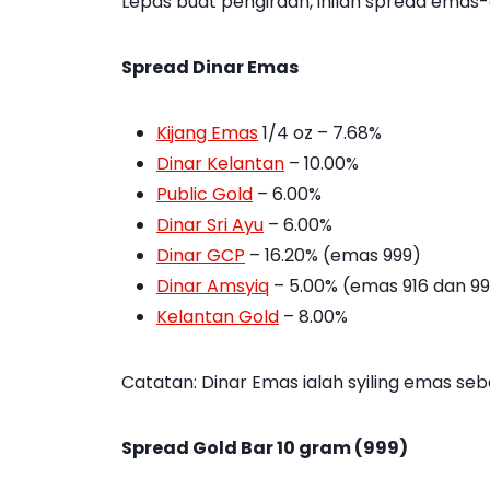
Lepas buat pengiraan, inilah spread emas-
Spread Dinar Emas
Kijang Emas
1/4 oz – 7.68%
Dinar Kelantan
– 10.00%
Public Gold
– 6.00%
Dinar Sri Ayu
– 6.00%
Dinar GCP
– 16.20% (emas 999)
Dinar Amsyiq
– 5.00% (emas 916 dan 9
Kelantan Gold
– 8.00%
Catatan: Dinar Emas ialah syiling emas seb
Spread Gold Bar 10 gram (999)