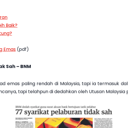
uran
ih Baik?
tung?
ng Emas
(pdf)
ak Sah – BNM
emas paling rendah di Malaysia, tapi ia termasuk dal
ncanya, tapi telahpun di dedahkan oleh Utusan Malaysia pa