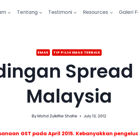
am
Tentang
Testimoni
Resources
Galeri 
EMAS
TIP PILIH EMAS TERBAIK
dingan Spread 
Malaysia
By
Mohd Zulkiflie Shafie
July 13, 2012
elaksanaan GST pada April 2015. Kebanyakkan peng