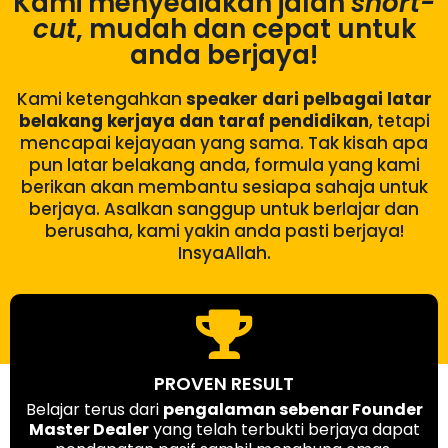
Kami menyediakan jalan
short-
cut
, mudah dan cepat untuk
anda berjaya!
Kami ketengahkan
speaker dari pelbagai latar
belakang kerjaya dan taraf pendidikan
, tetapi
mencapai kejayaan yang sama. Tak kisah apa
pun latar belakang anda, formula yang kami
berikan akan membantu sesiapa sahaja untuk
berjaya. Asalkan sanggup untuk berlajar dan
berusaha, kami yakin anda pasti berjaya!
InsyaAllah.
PROVEN RESULT
Belajar terus dari
pengalaman sebenar Founder
Master Dealer
yang telah terbukti berjaya dapat