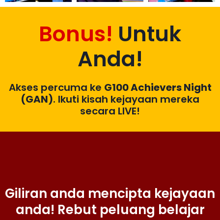
Bonus!
Untuk
Anda!
Akses percuma ke
G100 Achievers Night
(GAN)
. Ikuti kisah kejayaan mereka
secara LIVE!
Giliran anda mencipta kejayaan
anda! Rebut peluang belajar